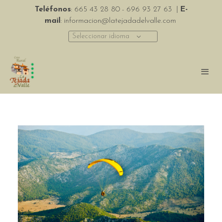
Teléfonos
:
665 43 28 80
-
696 93 27 63
|
E-
mail
:
informacion@latejadadelvalle.com
Seleccionar idioma